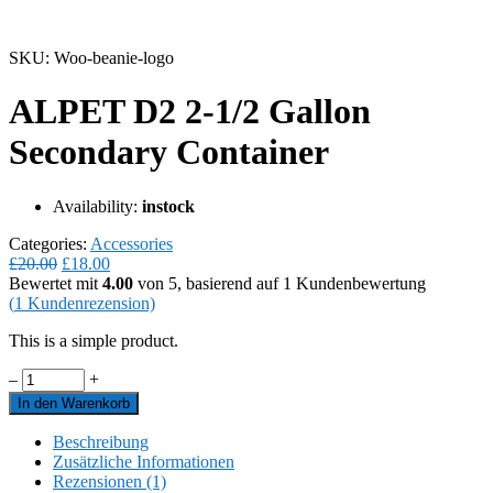
SKU: Woo-beanie-logo
ALPET D2 2-1/2 Gallon
Secondary Container
Availability:
instock
Categories:
Accessories
Ursprünglicher
Aktueller
£
20.00
£
18.00
Preis
Preis
Bewertet mit
4.00
von 5, basierend auf
1
Kundenbewertung
war:
ist:
(
1
Kundenrezension)
£20.00
£18.00.
This is a simple product.
–
+
In den Warenkorb
Beschreibung
Zusätzliche Informationen
Rezensionen (1)