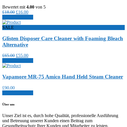
Bewertet mit
4.00
von 5
Ursprünglicher
Aktueller
£
18.00
£
16.00
Preis
Preis
ADD TO CART
war:
ist:
£18.00
£16.00.
SALE
Glisten Disposer Care Cleaner with Foaming Bleach
Alternative
Ursprünglicher
Aktueller
£
65.00
£
55.00
Preis
Preis
ADD TO CART
war:
ist:
£65.00
£55.00.
Vapamore MR-75 Amico Hand Held Steam Cleaner
£
90.00
ADD TO CART
Über uns
Unser Ziel ist es, durch hohe Qualität, professionelle Ausführung
und Betreuung unserer Kunden einen Beitrag zum
Gesundheitsschutz Ihrer Kunden und Mitarbeiter zu leisten.